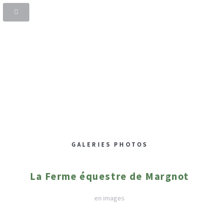
FERME ÉQUESTRE DE
MARGNOT
MARGNOT - SAINT MARC À FRONGIER EN CREUSE
GALERIES PHOTOS
La Ferme équestre de Margnot
en images